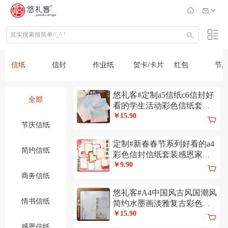
信纸
信封
作业纸
贺卡/卡片
红包
节
悠礼客#定制a5信纸c6信封好
全部
看的学生活动彩色信纸套装#
彩云追梦
￥15.90
节庆信纸
定制#新春春节系列好看的a4
简约信纸
彩色信封信纸套装感恩家书
书信代打印
￥9.90
商务信纸
悠礼客#A4中国风古风国潮风
情书信纸
简约水墨画淡雅复古彩色稿
纸信纸信封
￥15.90
感恩信纸