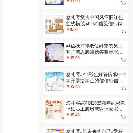
￥11.90
悠礼客复古中国风怀旧红色
竖线横线a4b5a5信笺信纸钢
笔练字书法纸
￥9.00
a4信纸打印纸信封套装员工
客户感恩感谢信答谢信彩色
打印纸代打印
￥15.90
悠礼客#A4彩色好看信纸中小
学开学给学生的信信纸信封
可定制打印
￥15.43
悠礼客#定制2025新年a4彩色
信纸员工感恩感谢信家书信
笺#蛇年信纸
￥15.43
悠礼客#给未来的自己#学校