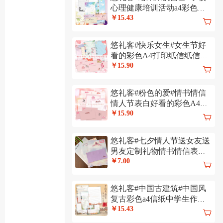
心理健康培训活动a4彩色信
纸信封可定制
￥15.43
悠礼客#快乐女生#女生节好
看的彩色A4打印纸信纸信封
套装代打印
￥15.90
悠礼客#粉色的爱#情书情信
情人节表白好看的彩色A4信
纸信封套装
￥15.90
悠礼客#七夕情人节送女友送
男友定制礼物情书情信表白
信信纸信封
￥7.00
悠礼客#中国古建筑#中国风
复古彩色a4信纸中学生作文
比赛纸可定制
￥15.43