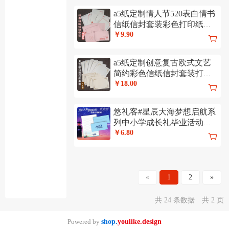
a5纸定制情人节520表白情书
信纸信封套装彩色打印纸一
封情书系列
￥9.90
a5纸定制创意复古欧式文艺
简约彩色信纸信封套装打印
纸古罗马系列
￥18.00
悠礼客#星辰大海梦想启航系
列中小学成长礼毕业活动信
纸信封定制
￥6.80
«
1
2
»
共 24 条数据
共 2 页
Powered by
shop.
youlike.design