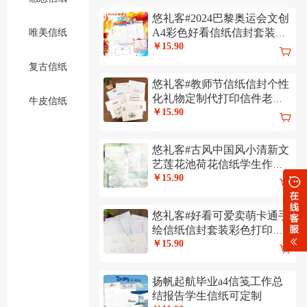
悠礼客#2024巴黎奥运会文创
A4彩色好看信纸信封套装代
唯美信纸
打印可定制
￥15.90
复古信纸
悠礼客#教师节信纸信封个性
化礼物定制代打印信件老师
牛皮信纸
感恩感谢信
￥15.90
悠礼客#古风中国风小清新文
艺莲花池荷花信纸学生作业
纸可代打印
￥15.90
悠礼客#好看可爱卖萌卡通手
绘信纸信封套装彩色打印纸
情书感谢信
￥15.90
扬帆起航毕业a4信笺工作总
结报告学生信纸可定制