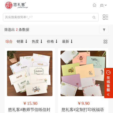
筛选出
2
条数据
综合
销量
热度
价格
最新
￥15.90
￥9.90
悠礼客#教师节信纸信封
悠礼客#定制打印祝福语