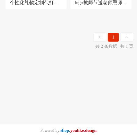
个性化礼物定制代打印
logo教师节送老师恩师礼
信件老师感恩感谢信
物感恩小卡片信封
1
共 2 条数据
共 1 页
Powered by
shop.
youlike.design