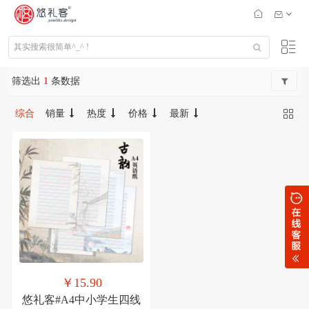
筛选出
1
条数据
综合
销量
热度
价格
最新
￥15.90
悠礼客#A4中小学生四线